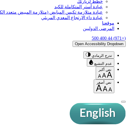
خطّط لزيارتك
عيادة أستر المتكاملة للكبد
عيادة متلازمة تكيس المبايض (متلازمة المبيض متعدد ال
عيادة داء الارتجاع المعدي المريئي
موقعنا
المرضى الدوليين
(+971) 44 400 500
Open Accessibility Dropdown
تدرج الرمادي
عدم التشبع
نص أكبر
نص أصغر