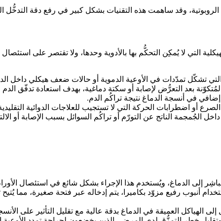
 الروبوتية، وقد ساهمت هذه التقنيات بشكل كبير في رفع دقة التدخُّل
لية التي لا يُمكِن التحكُّم بها بالأدوية وحدها، ولا تقتصر على استئصا
شِر إلى الدماغ، ويُستخدم هذا الإجراء بشكل شائع في استئصال الأورام
خدام أنبوب رفيع مزوّد بكاميرا، يتم إدخاله عبر فتحة صغيرة، مما يُتيح ت
إلى الهياكل العميقة في الدماغ بدقة عالية مع تقليل التأثير على الأنس
وتقليل خطر التمزُّق لدى المرضى الذين يخضعون لجراحة تمدد الأوعية ا