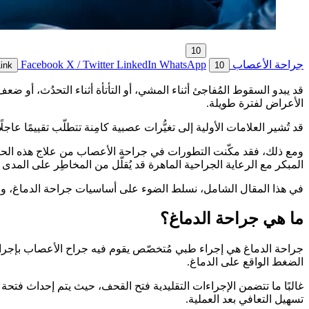
10
جراحة الأعصاب
WhatsApp
LinkedIn
X / Twitter
Facebook
ink
10
قد يبدو السقوط المُفاجئ أثناء المشي، أو التأتأة أثناء التحدُث، 
الأعراض لفترة طويلة.
قد تُشير العلامات الأولية إلى تغيُّرات عصبية كامِنة تتطلّب تقييمًا عا
ومع ذلك، فقد مكّنت التطورات في جراحة الأعصاب من علاج هذه الحالا
المبكر مع الرعاية الجراحية الماهرة قد يُقلّل من المخاطِر على المد
في هذا المقال الشامل، نسلط الضوء على أساسيات جراحة الدماغ، ونوضح
ما هي جراحة الدماغ؟
جراحة الدماغ هي إجراء طبي مُتخصّص يقوم فيه جراح الأعصاب بإجراء ع
الضغط الواقع على الدماغ.
غالبًا ما تتضمن الإجراءات التقليدية فتح القحف، حيث يتم إحداث فتحة 
تسهيل التعافي بعد العملية.