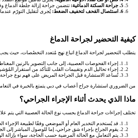
5.
جراحة السكتة الدماغية:
تتضمن جراحة إزالة جلطة الدماغ وقد ت
6.
استئصال القحف لتخفيف الضغط:
يُجرى لتقليل التورّم عندما
كيفية التحضير لجراحة الدماغ
يتطلب التحضير لجراحة الدماغ اتباع نهج مُتعدد التخصُصات، حيث يجب 
1. إجراء الفحوصات العصبية، إلى جانب التصوير بالرنين المغناطيسي أو الأشعة المقطعية، والتي من شأنها أن تُساعد الجراح على تحديد موقع الحالة المرضية وحجمها وتأثيرها على الدماغ.
2. إجراء تحاليل الدم وتقييمات القلب للتأكد من استقرار المُؤشرات الحيوية للمريض وقدرته على تحمّل الجراحة.
3. تُساعد الاستشارة قبل الجراحة المريض على فهم نوع جراحة الأعصاب، والنتائج المُحتملة، والخطوات الواجب اتباعها خلال مرحلة التعافي.
من الضروري استشارة جراح أعصاب في دبي يتمتع بالخبرة في التعامل م
ماذا الذي يحدث أثناء الإجراء الجراحي؟
تختلف إجراءات جراحة الدماغ بحسب نوع الحالة العصبية التي يتم علاجها
1. قد يُستخدم التخدير العام أو الموضعي وفقًا لطبيعة الإجراء الجراحي وحالة المريض.
2. يقوم الجراح بإجراء شق جراحي، إما للوصول المباشر إلى الجمجمة أو لإدخال أنبوب منظار جراحي يتيح الوصول الدقيق إلى المنطقة المستهدفة.
3. يتم التعامل مع الحالة المرضية حسب الحاجة، سواء بإزالة الورم، أو إغلاق وعاء دموي، أو شفط الخثرة الدموية.