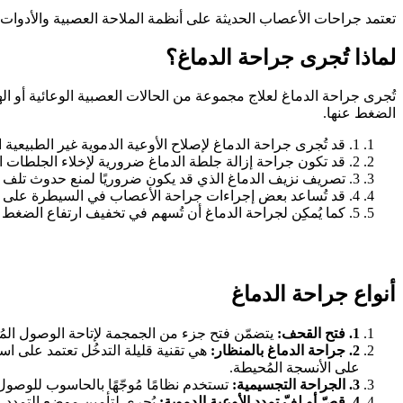
تعتمد جراحات الأعصاب الحديثة على أنظمة الملاحة العصبية والأدوات
لماذا تُجرى جراحة الدماغ؟
تُجرى جراحة الدماغ لعلاج مجموعة من الحالات العصبية الوعائية أو الهيك
الضغط عنها.
1. قد تُجرى جراحة الدماغ لإصلاح الأوعية الدموية غير الطبيعية التي تشكّل تمدّدات في الأوعية الدموية أو حالات ضعف هيكلي داخل الدماغ.
2. قد تكون جراحة إزالة جلطة الدماغ ضرورية لإخلاء الجلطات المُتكوّنة بعد التعرُّض لإصابة أو سكتة دماغية، بهدف استعادة تدفّق الدم وتخفيف الضغط على أنسجة الدماغ.
3. تصريف نزيف الدماغ الذي قد يكون ضروريًا لمنع حدوث تلف إضافي في أنسجة الدماغ نتيجة تراكُم الدم.
4. قد تُساعد بعض إجراءات جراحة الأعصاب في السيطرة على الصرع أو اضطرابات الحركة التي لا تستجيب للعلاجات الدوائية التقليدية.
5. كما يُمكِن لجراحة الدماغ أن تُسهم في تخفيف ارتفاع الضغط داخل الجُمجمة الناتج عن التورّم أو تراكُم السوائل بسبب الإصابة أو الالتهاب.
أنواع جراحة الدماغ
1.
فتح القحف:
يتضمّن فتح جزء من الجمجمة لإتاحة الوصول المُبا
2.
جراحة الدماغ بالمنظار:
هي تقنية قليلة التدخُل تعتمد على است
على الأنسجة المُحيطة.
3.
الجراحة التجسيمية:
تستخدم نظامًا مُوجّهًا بالحاسوب للوصول 
4.
قصّ أو لفّ تمدد الأوعية الدموية:
يُجرى لتأمين موضِع التمدد 