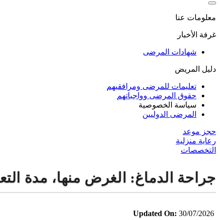
معلومات عنا
غرفة الأخبار
شهادات المرضى
دليل المريض
تعليمات للمرضى ومرافقيهم
حقوق المرضى وواجباتهم
سياسة الخصوصية
المرضى الدوليين
حجز موعد
رعاية منزلية
التخصصات
جراحة الدماغ: الغرض منها، مدة التعا
Updated On:
30/07/2026