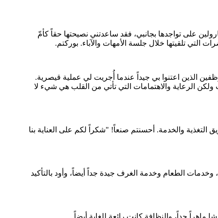
ين على تواجدها بجانبي، فقد ساعدتني نصيحتها حقاً كأمّ
ت التي تلقيتها خلال جلسة الأمهات والآباء. بوركتم.
ين الذين اعتنوا بي جيداً عندما أُجريت لي عملية قيصرية.
ولكن الرعاية والاهتمامات التي تأتي من القلب هي شيء لا
التغذية والخدمة. أحسنتم صنعاً! "شكراً لكم على العناية بنا
 وخدمات الطعام وخدمة الغرف جيدة جداً أيضاً، وأود بالتأكيد
اهراً جداً، والنظافة كانت رائعة للغاية أيضاً.