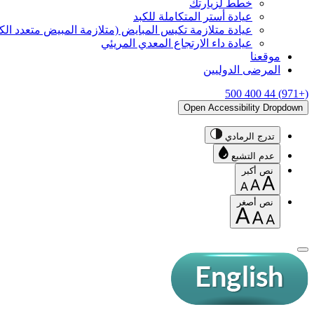
خطّط لزيارتك
عيادة أستر المتكاملة للكبد
عيادة متلازمة تكيس المبايض (متلازمة المبيض متعدد ال
عيادة داء الارتجاع المعدي المريئي
موقعنا
المرضى الدوليين
(+971) 44 400 500
Open Accessibility Dropdown
تدرج الرمادي
عدم التشبع
نص أكبر
نص أصغر