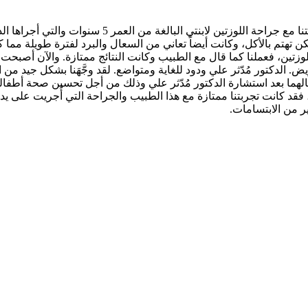
طاب نهار كل من يقرأ كلماتي الآن. أردت أن أشارك مجمل 
تهتم بالأكل، وكانت أيضاً تعاني من السعال والبرد لفترة طويلة مما كان 
زتين، فعملنا كما قال مع الطبيب وكانت النتائج ممتازة. والآن أصبحت ابنتي
 الدكتور مُدّثر علي ودود للغاية ومتواضع. لقد وجَّهَنا بشكل جيد من ال
صالهما بعد استشارة الدكتور مُدّثر علي وذلك من أجل تحسين صحة أط
فقد كانت تجربتنا ممتازة مع هذا الطبيب والجراحة التي أُجريت على يديه.
ير من الابتسامات.