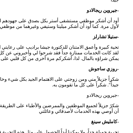
-جيروين ريجالادو
أود أن أشكر موظفي مستشفى أستر بكل بصدق على جهودهم المتواص
لأول مرة. كما أود أن أشكر ميليتا وستيفي وغيرهما من موظفي بر
-ستيلا تشارلز
تحية كبيرة وأعمق الامتنان للدكتورة جيشا براديب على رعايتي 
لقد كانت الخدمات ممتازة جداً فقد شرحوا لي وأخبروني عن كل 
يمكن شراؤه بالمال. لذا، أشكركم مرة أخرى من كل قلبي على الر
-روزي ساجوش
شكراً جزيلاً مني ومن زوجتي على الاهتمام الجيد بكل شيء وخاصة 
جيداً". شكراً على كل ما تقومون به.
-جيروين ريجالادو
شكرً جزيلاً لجميع الموظفين والممرضين والأطباء على الطريقة ال
أن أوصي بهذه الخدمات لأصدقائي وعائلتي
-كامليش سينغ
تجربة جميلة جداً، ولا يمكننا أبداً الحصول على مثل هذه التجربة