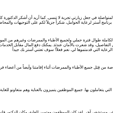
لة في جعل زيارتي تجربة لا تنسى. كما أريد أن أشكر الدكتورة كارول
نامج أستر لرعاية الحوامل، شكراً جزيلاً لكم على التوجيهات والمحاضرا
الكاملة طوال فترة حملي ولجميع الأطباء والممرضات وغيرهم من الموظف
التفاصيل، وقد شعرت بالأمان عندئذ. يمكنك دفع المال مقابل الخدمات 
عاية التي قدمتموها لي. نعم فعلاً! سوف تعتني أستر بك جيداً
من قِبَل جميع الأطباء والممرضات أثناء إقامتنا وأيضاً من أعضاء فريق 
تي يتعاملون بها. جميع الموظفين يتميزون بالعناية وهم متعاونو للغاية،
 في مستشفى آخر. لقد كان الموظفون مهتمين للغاية، وكان الدكتور فانيشا م