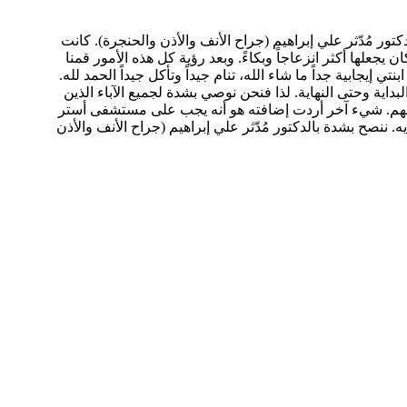
تجربتنا مع جراحة اللوزتين لابنتي البالغة من العمر 5 سنوات والتي أجراها الدكتور مُدّثر علي إبراهيم (جراح الأنف والأذن والحنجرة). كانت
يجعلها أكثر انزعاجاً وبكاءً. وبعد رؤية كل هذه الأمور قمنا
 إيجابية جداً ما شاء الله، تنام جيداً وتأكل جيداً الحمد لله.
بداية وحتى النهاية. لذا فنحن نوصي بشدة لجميع الآباء الذين
فالهم. شيء آخر أردت إضافته هو أنه يجب على مستشفى أستر
 ننصح بشدة بالدكتور مُدّثر علي إبراهيم (جراح الأنف والأذن