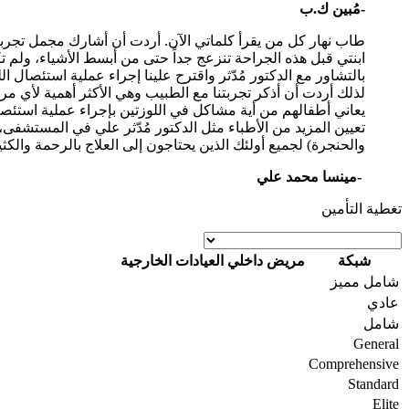
-مُبين ك.ب
ابنتي قبل هذه الجراحة تنزعج جداً حتى من أبسط الأشياء، ولم تكن 
بالتشاور مع الدكتور مُدّثر واقترح علينا إجراء عملية استئصال اللو
لذلك أردت أن أذكر تجربتنا مع الطبيب وهي الأكثر أهمية لأي مريض.
يعاني أطفالهم من أية مشاكل في اللوزتين بإجراء عملية استئ
تعيين المزيد من الأطباء مثل الدكتور مُدّثر علي في المستشفى، 
والحنجرة) لجميع أولئك الذين يحتاجون إلى العلاج بالرحمة والكث
-مينسا محمد علي
تغطية التأمين
شبكة
مريض داخلي
العيادات الخارجية
شامل مميز
عادي
شامل
General
Comprehensive
Standard
Elite