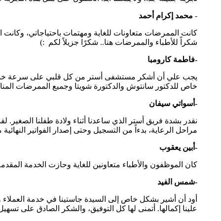
-
محمد إكرام أحمد
كانت الممرضات متعاونات للغاية ومهتمات باحتياجاتي، وكانت الم
شكراً للأطباء والممرضات هنا.. شكرًا جزيلاً لكم :)
-فاطمة كارومبا
يجب علي أن أشكر مستشفى أستر من كل قلبي على سرعة خدمتهم، 
خاص للدكتور سانتوش والدكتورة شويتا وجميع الممرضات المناوبا
-أسواتي سيفان
نقدر بشدة فريق أستر الذي ساعدنا أثناء ولادة طفلنا الصغير. لق
مراحل الرعاية، بدءاً من التسجيل وحتى إصدار الفواتير النهائ
-أبين يعقوب
كان الموظفون والأطباء متعاونين للغاية وحازت الخدمة المقدم
-شمس الفيد
أود أن أشير بشكل خاص إلى السيدة جاستينا في خدمة العملاء وللعم
علينا إكمالها. أتمنى لها كل التوفيق، والشكر الصادق على تسهيل 