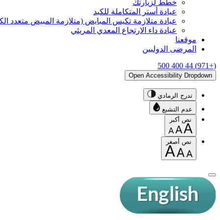
خطّط لزيارتك
عيادة أستر المتكاملة للكبد
عيادة متلازمة تكيس المبايض (متلازمة المبيض متعدد ال
عيادة داء الارتجاع المعدي المريئي
موقعنا
المرضى الدوليين
(+971) 44 400 500
Open Accessibility Dropdown
تدرج الرمادي
عدم التشبع
نص أكبر
نص أصغر