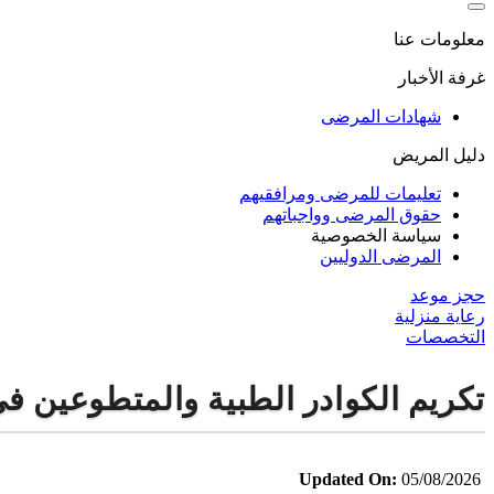
معلومات عنا
غرفة الأخبار
شهادات المرضى
دليل المريض
تعليمات للمرضى ومرافقيهم
حقوق المرضى وواجباتهم
سياسة الخصوصية
المرضى الدوليين
حجز موعد
رعاية منزلية
التخصصات
تكريم الكوادر الطبية والمتطوعين ف
Updated On:
05/08/2026