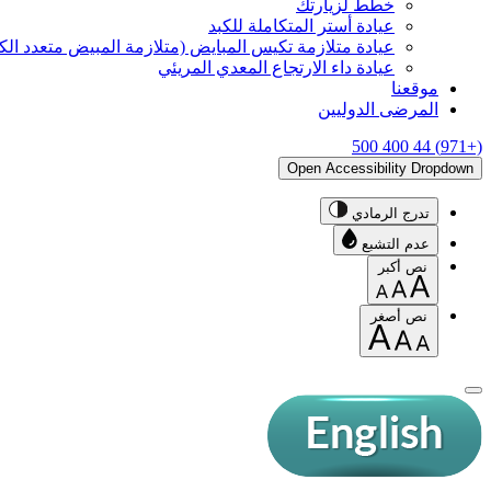
خطّط لزيارتك
عيادة أستر المتكاملة للكبد
عيادة متلازمة تكيس المبايض (متلازمة المبيض متعدد ال
عيادة داء الارتجاع المعدي المريئي
موقعنا
المرضى الدوليين
(+971) 44 400 500
Open Accessibility Dropdown
تدرج الرمادي
عدم التشبع
نص أكبر
نص أصغر