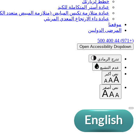
خطّط لزيارتك
عيادة أستر المتكاملة للكبد
عيادة متلازمة تكيس المبايض (متلازمة المبيض متعدد ال
عيادة داء الارتجاع المعدي المريئي
موقعنا
المرضى الدوليين
(+971) 44 400 500
Open Accessibility Dropdown
تدرج الرمادي
عدم التشبع
نص أكبر
نص أصغر