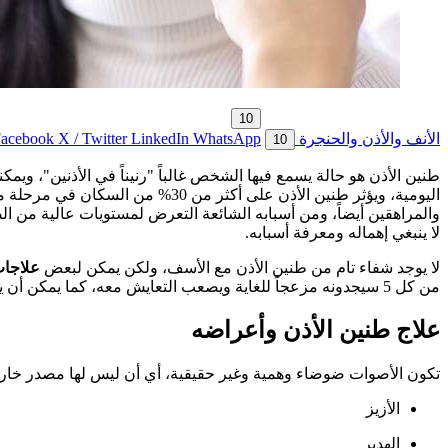
10
الأنف والأذن والحنجرة
WhatsApp
LinkedIn
X / Twitter
Facebook
10
طنين الأذن هو حالة يسمع فيها الشخص غالباً "رنيناً في الأذنين"، ويم
والمراهقين أيضاً، ومن أسبابه الشائعة التعرض لمستويات عالية من ا
لا ينبغي إهماله ومعرفة أسبابه.
لا يوجد شفاء تام من طنين الأذن مع الأسف، ولكن يمكن لبعض
علاجات
من كل 5 سيجدونه مزعجاً للغاية ويصعب التعايش معه، كما يمكن أن يسبب الأرق وصعوبة التركيز وضعف الأداء في العمل أو المدرسة والانزعاج والقلق والاكتئاب.
علاج طنين الأذن وأعراضه
تكون الأصوات ضوضاء وهمية وغير حقيقية، أي أن ليس لها مصدر خارج
الأزيز
الهدير